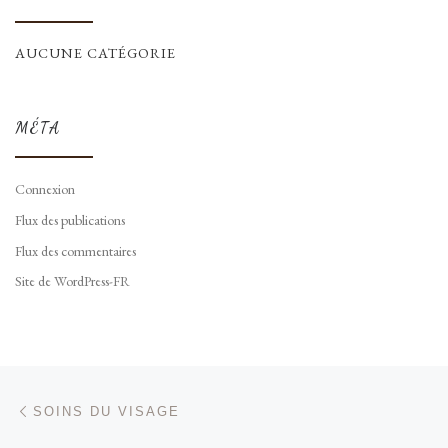
AUCUNE CATÉGORIE
MÉTA
Connexion
Flux des publications
Flux des commentaires
Site de WordPress-FR
Parcourir les articles
Article précédent
SOINS DU VISAGE