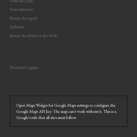
Soins du corps
Soins minceurs
Beauté du regard
Épilation
Beauté des Mains et des Pieds
Mentions Légales
Open Maps Widget for Google Maps settings to configure the
Google Maps API key. The map can't work without it. This is a
Google's rule that all sites must follow.