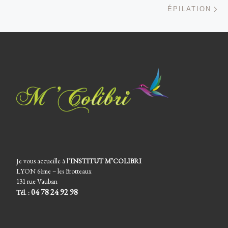
Ar
ÉPILATION
Je vous accueille à l’
INSTITUT M’COLIBRI
LYON 6ème – les Brotteaux
131 rue Vauban
04 78 24 92 98
Tél. :